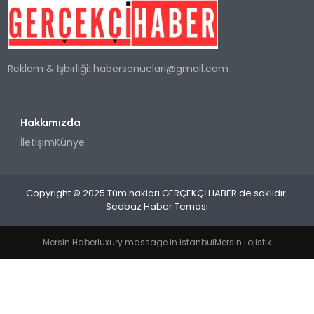
SPOR
Reklam & İşbirliği:
habersonuclari@gmail.com
TEKNOLOJI
YAŞAM
Hakkımızda
İletişim
Künye
Copyright © 2025 Tüm hakları GERÇEKÇİ HABER de saklıdır.
Seobaz Haber Teması
Mersin Haber
luxury massage in istanbul
Mersin Lojistik