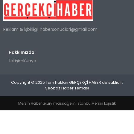
SPOR
Reklam & İşbirliği:
habersonuclari@gmail.com
TEKNOLOJI
YAŞAM
Hakkımızda
İletişim
Künye
Copyright © 2025 Tüm hakları GERÇEKÇİ HABER de saklıdır.
Seobaz Haber Teması
Mersin Haber
luxury massage in istanbul
Mersin Lojistik