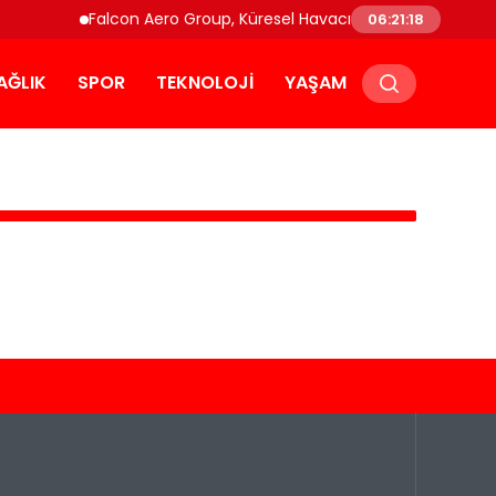
Falcon Aero Group, Küresel Havacılık Tedarik Zincirind
06:21:18
AĞLIK
SPOR
TEKNOLOJI
YAŞAM