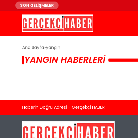
SON GELİŞMELER
Ana Sayfa
yangın
YANGIN HABERLERI
Haberin Doğru Adresi - Gerçekçi HABER