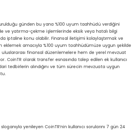
in kurulduğu günden bu yana %100 uyum taahhüdü verdiğini
inde ve yatırma-çekme işlemlerinde eksik veya hatalı bilgi
a iptaline konu olabilir. Finansal iletişimi kolaylaştırmak ve
atman eklemek amacıyla %100 uyum taahhüdümüze uygun şekilde
 uluslararası finansal düzenlemelere hem de yerel mevzuat
 CoinTR olarak transfer esnasında talep edilen ek kullanıcı
idari tedbirlerin alındığını ve tüm sürecin mevzuata uygun
tu.
 sloganıyla yenileyen CoinTR’nin kullanıcı sorularını 7 gün 24