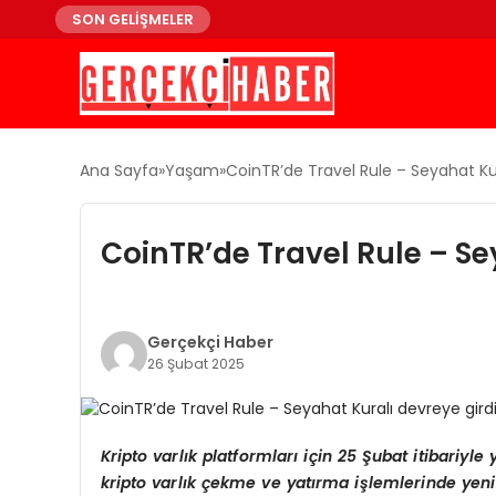
SON GELİŞMELER
Ana Sayfa
Yaşam
CoinTR’de Travel Rule – Seyahat Kur
CoinTR’de Travel Rule – Se
Gerçekçi Haber
26 Şubat 2025
Kripto varlık platformları için 25 Şubat itibariy
kripto varlık çekme ve yatı
rma i
şlemlerinde yeni