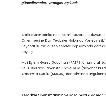
güncellemeleri yaptığını açıkladı.
Aralık ayının sonlarında Resmî Gazete’de duyurula
Önlenmesine Dair Tedbirler Hakkında Yönetmelik” 25
Seyahat Kuralı’ düzenlemeleri kapsamında gerekli 
paylaştı.
Mali Eylem Görev Gücü’nün (FATF) 16 numaralı tavs
ve uluslararası finansta Travel Rule (Seyahat Kura
Araştırma Kurulu (MASAK) denetiminde uygulanma
Ter
ö
rizm finansmanının ve kara para aklamanı