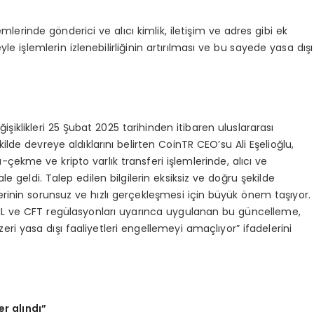
lerinde gönderici ve alıcı kimlik, iletişim ve adres gibi ek
e işlemlerin izlenebilirliğinin artırılması ve bu sayede yasa dışı
.
likleri 25 Şubat 2025 tarihinden itibaren uluslararası
de devreye aldıklarını belirten CoinTR CEO’su Ali Eşelioğlu,
kme ve kripto varlık transferi işlemlerinde, alıcı ve
le geldi. Talep edilen bilgilerin eksiksiz ve doğru şekilde
rinin sorunsuz ve hızlı gerçekleşmesi için büyük önem taşıyor.
AML ve CFT regülasyonları uyarınca uygulanan bu güncelleme,
zeri yasa dışı faaliyetleri engellemeyi amaçlıyor” ifadelerini
er alındı”