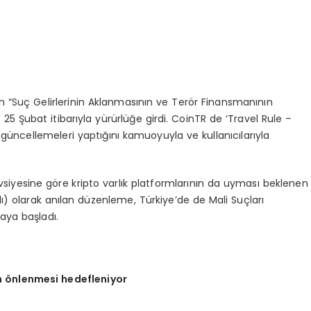
n “Suç Gelirlerinin Aklanmasının ve Terör Finansmanının
 Şubat itibarıyla yürürlüğe girdi. CoinTR de ‘Travel Rule –
güncellemeleri yaptığını kamuoyuyla ve kullanıcılarıyla
iyesine göre kripto varlık platformlarının da uyması beklenen
lı) olarak anılan düzenleme, Türkiye’de de Mali Suçları
ya başladı.
n
ö
nlenmesi hedefleniyor