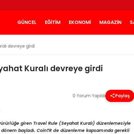
GÜNCEL
EĞITIM
EKONOMI
MAGAZIN
S
alı devreye girdi
yahat Kuralı devreye girdi
0 Yorum Yapıldı
Paylaş
le yürürlüğe giren Travel Rule (Seyahat Kuralı) düzenlemesiyle
 d
ö
nem başladı
. CoinTR de d
üzenleme kapsamında gerekli