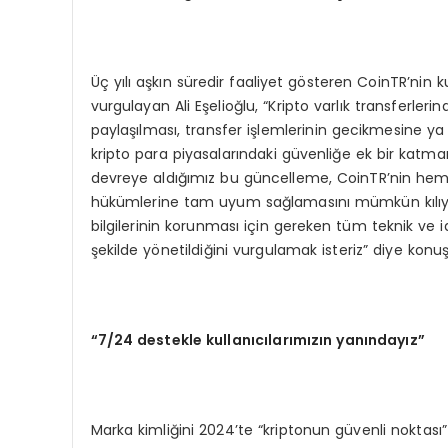
Üç yılı aşkın süredir faaliyet gösteren CoinTR’n
vurgulayan Ali Eşelioğlu, “Kripto varlık transferler
paylaşılması, transfer işlemlerinin gecikmesine ya d
kripto para piyasalarındaki güvenliğe ek bir k
devreye aldığımız bu güncelleme, CoinTR’nin hem
hükümlerine tam uyum sağlamasını mümkün kılıyor.
bilgilerinin korunması için gereken tüm teknik ve 
şekilde yönetildiğini vurgulamak isteriz” diye konuş
“
7/24 destekle kullanıcılarımızın yanı
nday
ız”
Marka kimliğini 2024’te “kriptonun güvenli noktası”