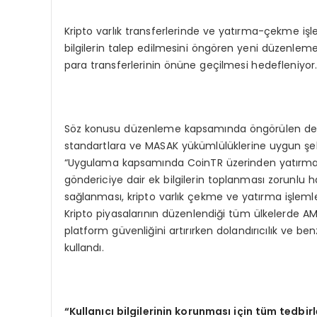
Kripto varlık transferlerinde ve yatırma-çekme işlem
bilgilerin talep edilmesini öngören yeni düzenlemeyl
para transferlerinin önüne geçilmesi hedefleniyor
Söz konusu düzenleme kapsamında öngörülen değişik
standartlara ve MASAK yükümlülüklerine uygun şekil
“Uygulama kapsamında CoinTR üzerinden yatırma-çe
göndericiye dair ek bilgilerin toplanması zorunlu ha
sağlanması, kripto varlık çekme ve yatırma işlemle
Kripto piyasalarının düzenlendiği tüm ülkelerde 
platform güvenliğini artırırken dolandırıcılık ve ben
kullandı.
“
Kullanıcı bilgilerinin korunması iç
in t
üm tedbirl