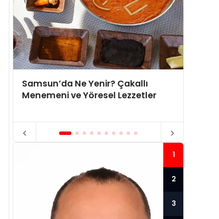
Samsun’da Ne Yenir? Çakallı
Tence
Menemeni ve Yöresel Lezzetler
kulla
1
2
3