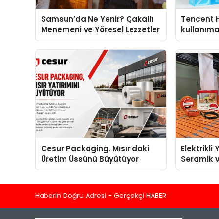
Samsun’da Ne Yenir? Çakallı
Tencent 
Menemeni ve Yöresel Lezzetler
kullanım
Cesur Packaging, Mısır’daki
Elektrikli
Üretim Üssünü Büyütüyor
Seramik v
En Veriml
Haberin Doğru Adresi - Gerçekçi HABER