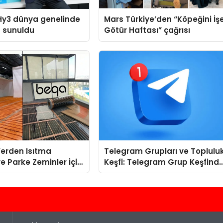
Hy3 dünya genelinde
Mars Türkiye’den “Köpeğini İş
a sunuldu
Götür Haftası” çağrısı
 Yerden Isıtma
Telegram Grupları ve Toplulu
e Parke Zeminler İçin
Keşfi: Telegram Grup Keşfind
i Çözümler
Yeni Kullanıcılar İçin Kolaylık