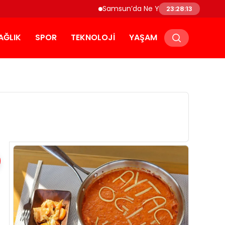
Samsun’da Ne Yenir? Çakallı Menemeni v
23:28:14
AĞLIK
SPOR
TEKNOLOJI
YAŞAM