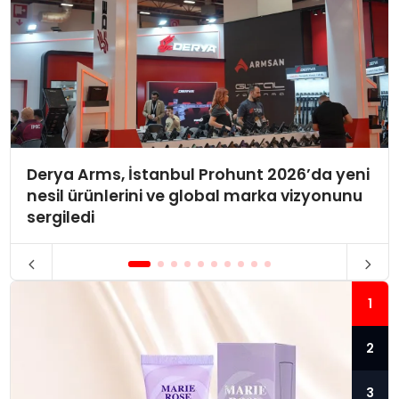
Derya Arms, İstanbul Prohunt 2026’da yeni
nesil ürünlerini ve global marka vizyonunu
sergiledi
1
2
3