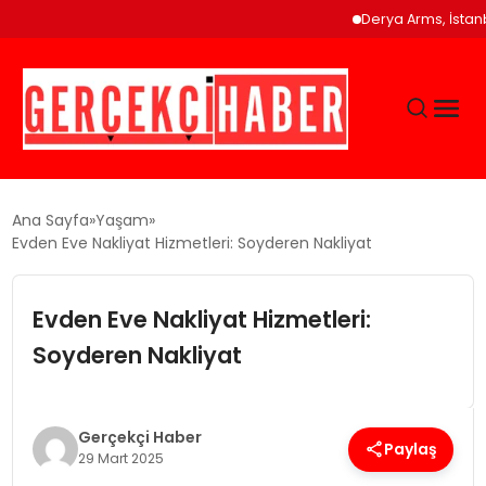
Derya Arms, İstanbul Pr
GÜNCEL
Ana Sayfa
Yaşam
Evden Eve Nakliyat Hizmetleri: Soyderen Nakliyat
EĞITIM
Evden Eve Nakliyat Hizmetleri:
EKONOMI
Soyderen Nakliyat
MAGAZIN
Gerçekçi Haber
Paylaş
29 Mart 2025
SAĞLIK