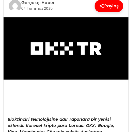
Gerçekçi Haber
Paylaş
04 Temmuz 2025
SPOR
TEKNOLOJI
YAŞAM
Blokzinciri teknolojisine dair raporlara bir yenisi
eklendi. Küresel kripto para borsası OKX; Google,
Visa, Manchester City gibi sekt
ö
r devlerinin