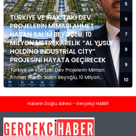
5
TÜRKIYE VE IRAK’TAKI DEV
6
PROJELERIN MIMARI AHMET
HASAN SALIM BEYOĞLU, 10
7
MILYON METREKARELIK “AL YUSUF
8
HOLDING INDUSTRIAL CITY”
PROJESINI HAYATA GEÇIRECEK
9
Türkiye ve Irak’taki Dev Projelerin Mimarı
Ahmet Hasan Salim Beyoğlu, 10 Milyon
10
Metrekarelik “Al Yusuf Holding Industrial City”
Projesini Hayata Geçirecek ANKARA /
BAĞDAT — Türkiye ve Irak başta olmak
Haberin Doğru Adresi - Gerçekçi HABER
üzere uluslararası alanda gerçekleştirdiği
yatırımlarla iş dünyasının öncüsü olan
Ahmet Hasan Salim Beyoğlu, bölgesel
ticarete damgasını vuracak dev bir mega
projeye imza atmaya hazırlanıyor. Türkiye...