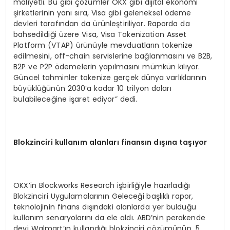
maliyetli. Bu gibi çözümler OKX gibi dijital ekonomi
şirketlerinin yanı sıra, Visa gibi geleneksel ödeme
devleri tarafından da ürünleştiriliyor. Raporda da
bahsedildiği üzere Visa, Visa Tokenization Asset
Platform (VTAP) ürünüyle mevduatların tokenize
edilmesini, off-chain servislerine bağlanmasını ve B2B,
B2P ve P2P ödemelerin yapılmasını mümkün kılıyor.
Güncel tahminler tokenize gerçek dünya varlıklarının
büyüklüğünün 2030’a kadar 10 trilyon doları
bulabileceğine işaret ediyor” dedi.
Blokzinciri kullanım alanları finansı
n d
ışına taşıyor
OKX’in Blockworks Research işbirliğiyle hazırladığı
Blokzinciri Uygulamalarının Geleceği başlıklı rapor,
teknolojinin finans dışındaki alanlarda yer bulduğu
kullanım senaryolarını da ele aldı. ABD’nin perakende
devi Walmart’ın kullandığı blokzinciri çözümünün, 5