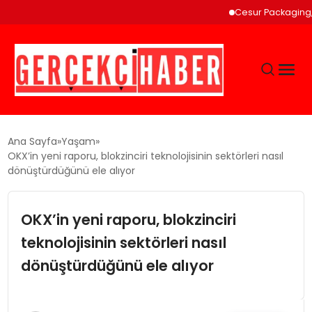
Cesur Packaging, Mısır’
GÜNCEL
Ana Sayfa
Yaşam
OKX’in yeni raporu, blokzinciri teknolojisinin sektörleri nasıl
dönüştürdüğünü ele alıyor
EĞITIM
OKX’in yeni raporu, blokzinciri
EKONOMI
teknolojisinin sektörleri nasıl
MAGAZIN
dönüştürdüğünü ele alıyor
SAĞLIK