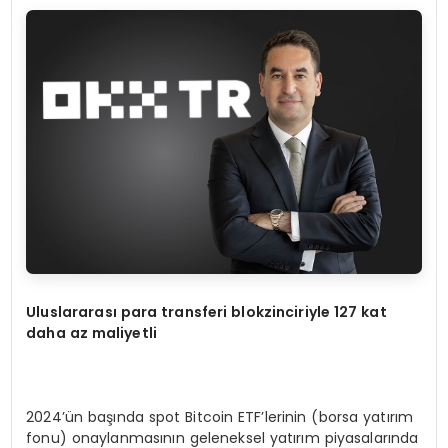
Uluslararası para transferi blokzinciriyle 127 kat
daha az maliyetli
2024’ün başında spot Bitcoin ETF’lerinin (borsa yatırım
fonu) onaylanmasının geleneksel yatırım piyasalarında