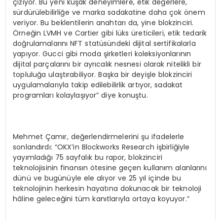
çiziyor. Bu yeni kuşak deneyimlere, etik değerlere,
sürdürülebilirliğe ve marka sadakatine daha çok önem
veriyor. Bu beklentilerin anahtarı da, yine blokzinciri.
Örneğin LVMH ve Cartier gibi lüks üreticileri, etik tedarik
doğrulamalarını NFT statüsündeki dijital sertifikalarla
yapıyor. Gucci gibi moda şirketleri koleksiyonlarının
dijital parçalarını bir ayrıcalık nesnesi olarak nitelikli bir
topluluğa ulaştırabiliyor. Başka bir deyişle blokzinciri
uygulamalarıyla takip edilebilirlik artıyor, sadakat
programları kolaylaşıyor” diye konuştu.
Mehmet Çamır, değerlendirmelerini şu ifadelerle
sonlandırdı: “OKX’in Blockworks Research işbirliğiyle
yayımladığı 75 sayfalık bu rapor, blokzinciri
teknolojisinin finansın ötesine geçen kullanım alanlarını
dünü ve bugünüyle ele alıyor ve 25 yıl içinde bu
teknolojinin herkesin hayatına dokunacak bir teknoloji
hâline geleceğini tüm kanıtlarıyla ortaya koyuyor.”