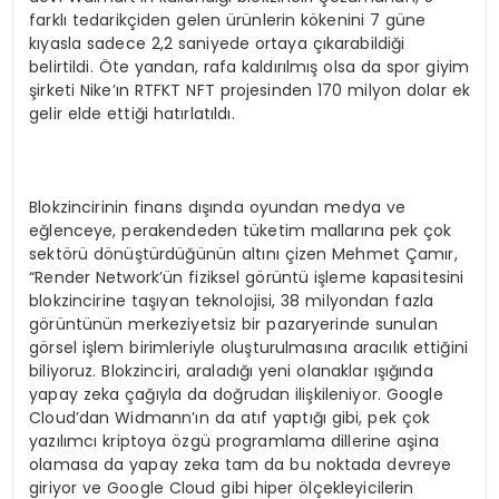
farklı tedarikçiden gelen ürünlerin kökenini 7 güne
kıyasla sadece 2,2 saniyede ortaya çıkarabildiği
belirtildi. Öte yandan, rafa kaldırılmış olsa da spor giyim
şirketi Nike’ın RTFKT NFT projesinden 170 milyon dolar ek
gelir elde ettiği hatırlatıldı.
Blokzincirinin finans dışında oyundan medya ve
eğlenceye, perakendeden tüketim mallarına pek çok
sektörü dönüştürdüğünün altını çizen Mehmet Çamır,
“Render Network’ün fiziksel görüntü işleme kapasitesini
blokzincirine taşıyan teknolojisi, 38 milyondan fazla
görüntünün merkeziyetsiz bir pazaryerinde sunulan
görsel işlem birimleriyle oluşturulmasına aracılık ettiğini
biliyoruz. Blokzinciri, araladığı yeni olanaklar ışığında
yapay zeka çağıyla da doğrudan ilişkileniyor. Google
Cloud’dan Widmann’ın da atıf yaptığı gibi, pek çok
yazılımcı kriptoya özgü programlama dillerine aşina
olamasa da yapay zeka tam da bu noktada devreye
giriyor ve Google Cloud gibi hiper ölçekleyicilerin