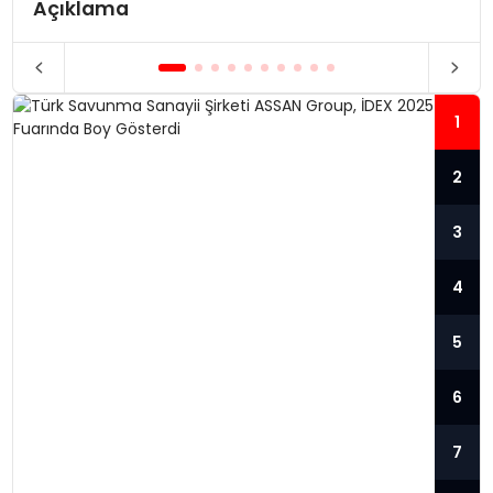
Açıklama
1
2
3
4
5
6
7
TÜRK SAVUNMA SANAYII ŞIRKETI