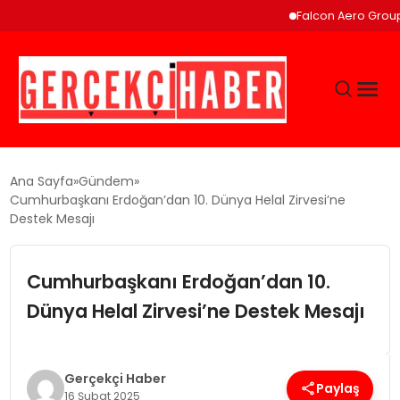
Falcon Aero Group, K
GÜNCEL
Ana Sayfa
Gündem
Cumhurbaşkanı Erdoğan’dan 10. Dünya Helal Zirvesi’ne
Destek Mesajı
EĞITIM
Cumhurbaşkanı Erdoğan’dan 10.
EKONOMI
Dünya Helal Zirvesi’ne Destek Mesajı
MAGAZIN
Gerçekçi Haber
SAĞLIK
Paylaş
16 Şubat 2025