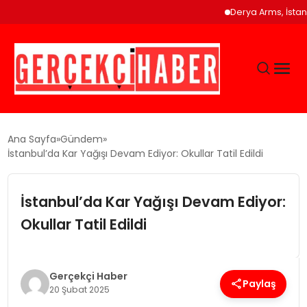
Derya Arms, İstanbu
GÜNCEL
Ana Sayfa
Gündem
İstanbul’da Kar Yağışı Devam Ediyor: Okullar Tatil Edildi
EĞITIM
İstanbul’da Kar Yağışı Devam Ediyor:
EKONOMI
Okullar Tatil Edildi
MAGAZIN
Gerçekçi Haber
Paylaş
20 Şubat 2025
SAĞLIK