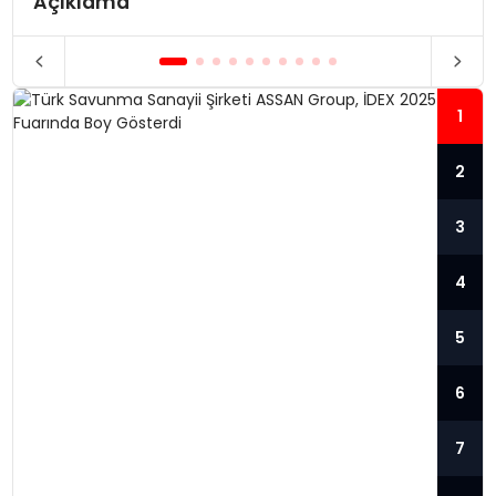
Açıklama
1
2
3
4
5
6
7
TÜRK SAVUNMA SANAYII ŞIRKETI