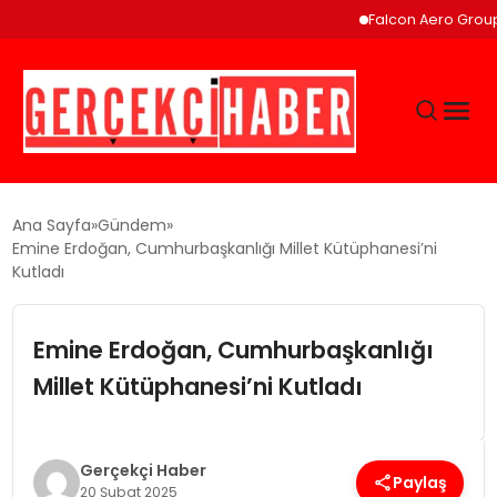
Falcon Aero Group, K
GÜNCEL
Ana Sayfa
Gündem
Emine Erdoğan, Cumhurbaşkanlığı Millet Kütüphanesi’ni
Kutladı
EĞITIM
Emine Erdoğan, Cumhurbaşkanlığı
EKONOMI
Millet Kütüphanesi’ni Kutladı
MAGAZIN
Gerçekçi Haber
SAĞLIK
Paylaş
20 Şubat 2025