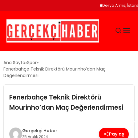
Derya Arms, İstanbul
GÜNCEL
Ana Sayfa
Spor
Fenerbahçe Teknik Direktörü Mourinho’dan Maç
Değerlendirmesi
EĞITIM
Fenerbahçe Teknik Direktörü
EKONOMI
Mourinho’dan Maç Değerlendirmesi
MAGAZIN
Gerçekçi Haber
SAĞLIK
Paylaş
25 Aralık 2024