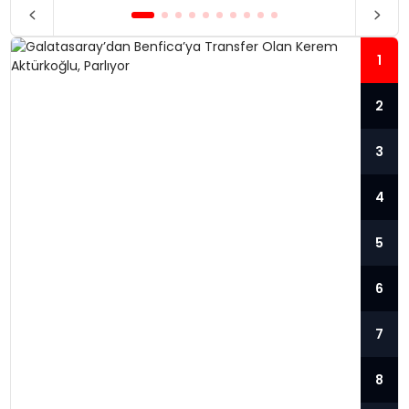
1
2
3
4
5
6
7
GALATASARAY’DAN BENFICA’YA
8
TRANSFER OLAN KEREM