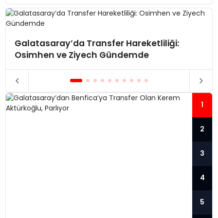
Galatasaray’da Transfer Hareketliliği:
Osimhen ve Ziyech Gündemde
1
2
3
4
5