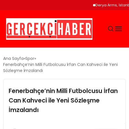
Derya Arms, İstanbu
GÜNCEL
Ana Sayfa
Spor
Fenerbahçe’nin Milli Futbolcusu İrfan Can Kahveci ile Yeni
Sözleşme İmzalandı
EĞITIM
Fenerbahçe’nin Milli Futbolcusu İrfan
EKONOMI
Can Kahveci ile Yeni Sözleşme
MAGAZIN
İmzalandı
SAĞLIK