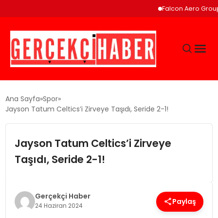
Falcon Aero Group, K
GÜNCEL
Ana Sayfa
Spor
Jayson Tatum Celtics’i Zirveye Taşıdı, Seride 2-1!
EĞITIM
Jayson Tatum Celtics’i Zirveye
EKONOMI
Taşıdı, Seride 2-1!
MAGAZIN
Gerçekçi Haber
Paylaş
24 Haziran 2024
SAĞLIK