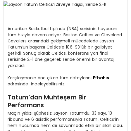
SPOR
Amerikan Basketbol Ligi’nde (NBA) serisinin heyecanı
TEKNOLOJI
tüm hızıyla devam ediyor. Boston Celtics ve Cleveland
Cavaliers arasındaki çekişmeli mücadelede Jayson
Tatum’un başarısı Celtics’e 106-93’lük bir galibiyet
YAŞAM
getirdi. Sonuç olarak Celtics, konferans yarı final
serisinde 2-1 öne geçerek seride önemli bir avantaj
yakaladı.
Karşılaşmanın öne çıkan tüm detaylarını
Efbahis
adresinde inceleyebilirsiniz.
Tatum’dan Muhteşem Bir
Performans
Maçın yıldızı şüphesiz Jayson Tatum’du. 33 sayı, 13
ribaund ve 6 asistlik performansıyla Tatum, Celtics’in
hem hücumda hem de savunmada etkili bir silah oldu.