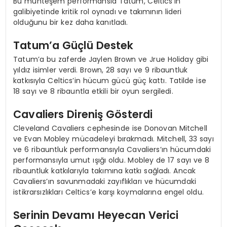
Bu muhteşem performansla Tatum, Celtics’in
galibiyetinde kritik rol oynadı ve takımının lideri
olduğunu bir kez daha kanıtladı.
Tatum’a Güçlü Destek
Tatum’a bu zaferde Jaylen Brown ve Jrue Holiday gibi
yıldız isimler verdi. Brown, 28 sayı ve 9 ribauntluk
katkısıyla Celtics’in hücum gücü güç kattı. Tatilde ise
18 sayı ve 8 ribauntla etkili bir oyun sergiledi.
Cavaliers Direniş Gösterdi
Cleveland Cavaliers cephesinde ise Donovan Mitchell
ve Evan Mobley mücadeleyi bırakmadı. Mitchell, 33 sayı
ve 6 ribauntluk performansıyla Cavaliers’ın hücumdaki
performansıyla umut ışığı oldu. Mobley de 17 sayı ve 8
ribauntluk katkılarıyla takımına katkı sağladı. Ancak
Cavaliers’ın savunmadaki zayıflıkları ve hücumdaki
istikrarsızlıkları Celtics’e karşı koymalarına engel oldu.
Serinin Devamı Heyecan Verici