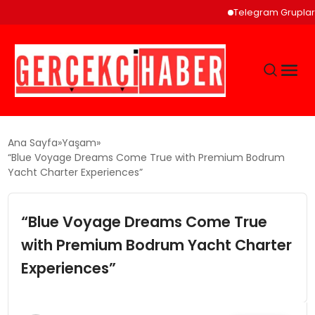
Telegram Grupları ve To
GÜNCEL
Ana Sayfa
Yaşam
“Blue Voyage Dreams Come True with Premium Bodrum
Yacht Charter Experiences”
EĞITIM
“Blue Voyage Dreams Come True
EKONOMI
with Premium Bodrum Yacht Charter
MAGAZIN
Experiences”
SAĞLIK