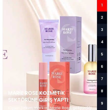
1
2
3
4
5
6
7
8
MARIE ROSE KOZMETIK
SEKTÖRÜNE GIRIŞ YAPTI
9
Kişisel bakım markası Marie Rose, geliştirdiği