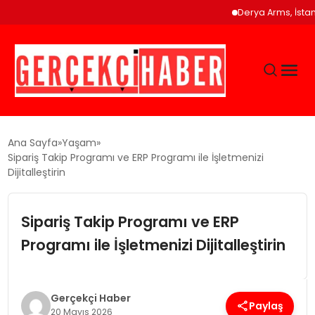
Derya Arms, İstanbul Pr
GÜNCEL
Ana Sayfa
Yaşam
Sipariş Takip Programı ve ERP Programı ile İşletmenizi
Dijitalleştirin
EĞITIM
Sipariş Takip Programı ve ERP
EKONOMI
Programı ile İşletmenizi Dijitalleştirin
MAGAZIN
Gerçekçi Haber
SAĞLIK
Paylaş
20 Mayıs 2026