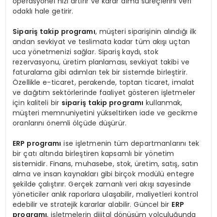
operasyonel hızı artırır ve karar alma süreçlerini veri
odaklı hale getirir.
Sipariş takip programı
, müşteri siparişinin alındığı ilk
andan sevkiyat ve teslimata kadar tüm akışı uçtan
uca yönetmenizi sağlar. Sipariş kaydı, stok
rezervasyonu, üretim planlaması, sevkiyat takibi ve
faturalama gibi adımları tek bir sistemde birleştirir.
Özellikle e-ticaret, perakende, toptan ticaret, imalat
ve dağıtım sektörlerinde faaliyet gösteren işletmeler
için kaliteli bir
sipariş takip programı
kullanmak,
müşteri memnuniyetini yükseltirken iade ve gecikme
oranlarını önemli ölçüde düşürür.
ERP programı
ise işletmenin tüm departmanlarını tek
bir çatı altında birleştiren kapsamlı bir yönetim
sistemidir. Finans, muhasebe, stok, üretim, satış, satın
alma ve insan kaynakları gibi birçok modülü entegre
şekilde çalıştırır. Gerçek zamanlı veri akışı sayesinde
yöneticiler anlık raporlara ulaşabilir, maliyetleri kontrol
edebilir ve stratejik kararlar alabilir. Güncel bir
ERP
programı
, işletmelerin dijital dönüşüm yolculuğunda