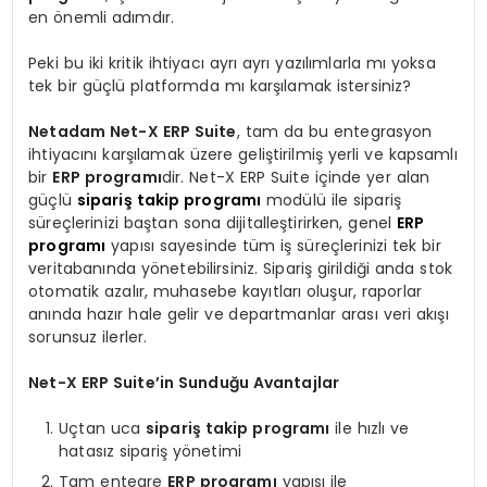
en önemli adımdır.
Peki bu iki kritik ihtiyacı ayrı ayrı yazılımlarla mı yoksa
tek bir güçlü platformda mı karşılamak istersiniz?
Netadam Net-X ERP Suite
, tam da bu entegrasyon
ihtiyacını karşılamak üzere geliştirilmiş yerli ve kapsamlı
bir
ERP programı
dir. Net-X ERP Suite içinde yer alan
güçlü
sipariş takip programı
modülü ile sipariş
süreçlerinizi baştan sona dijitalleştirirken, genel
ERP
programı
yapısı sayesinde tüm iş süreçlerinizi tek bir
veritabanında yönetebilirsiniz. Sipariş girildiği anda stok
otomatik azalır, muhasebe kayıtları oluşur, raporlar
anında hazır hale gelir ve departmanlar arası veri akışı
sorunsuz ilerler.
Net-X ERP Suite’in Sunduğu Avantajlar
Uçtan uca
sipariş takip programı
ile hızlı ve
hatasız sipariş yönetimi
Tam entegre
ERP programı
yapısı ile