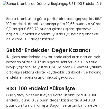
SPOR
Borsa İstanbul’da güne pozitif bir başlangıç yapıldı. BIST
100 endeksi, önceki kapanışa göre 10,65 puan ve yüzde
TEKNOLOJI
0,11 artışla 9.650,73 puana çıkarak işlem görmeye
başladı. Bankacılık endeksi yüzde 0,2, holding endeksi
de yüzde 0,13 değer kazandı.
YAŞAM
Sektör Endeksleri Değer Kazandı
İlk işlem saatlerinde sektör endeksleri arasında en çok
kazanan yüzde 0,97 ile sigorta sektörü oldu. En fazla
kayıp yaşatan ise yüzde 0,26 ile menkul kıymet yatırım
ortaklığı sektörü olarak kaydedildi. Bankacılık ve holding
endekslerindeki artışlar dikkat çekiciydi.
BIST 100 Endeksi Yükselişte
Dün yatay bir seyir izleyen Borsa İstanbul’da BIST 100
endeksi, günü 0,32 puan değer kazanarak 9.640,08
puandan tamamlamıştı. Bugün ise artan bir ivmeyle