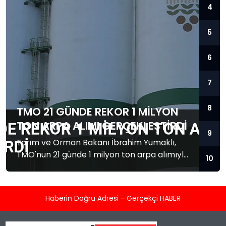
4
5
6
7
8
TMO 21 GÜNDE REKOR 1 MILYON
TON ARPA ALIMI GERÇEKLEŞTIRDI
9
Tarım ve Orman Bakanı İbrahim Yumaklı,
TMO'nun 21 günde 1 milyon ton arpa alımıyla
10
rekor kırdığını duyurdu. Bakan, buğday ve
arpa üretiminde rekor artışlar beklendiğini
belirtti.
Haberin Doğru Adresi - Gerçekçi HABER