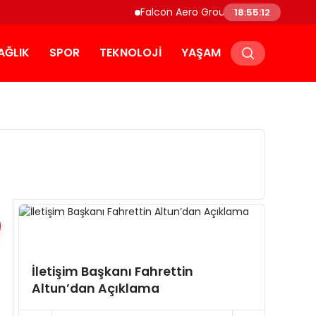
Falcon Aero Group, Küresel Havacılık T
18:55:12
AĞLIK
SPOR
TEKNOLOJI
YAŞAM
İletişim Başkanı Fahrettin
İletiş
Altun’dan Açıklama
Altun