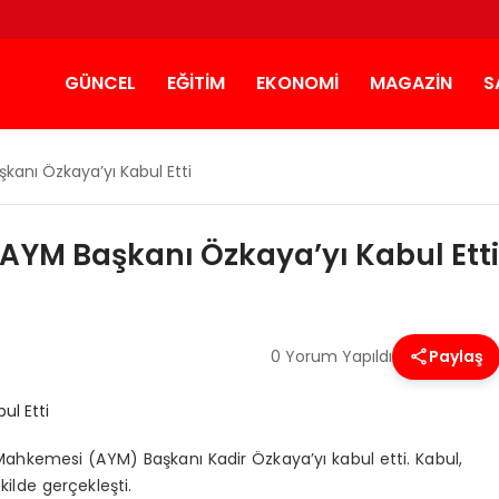
GÜNCEL
EĞITIM
EKONOMI
MAGAZIN
S
anı Özkaya’yı Kabul Etti
YM Başkanı Özkaya’yı Kabul Etti
0 Yorum Yapıldı
Paylaş
kemesi (AYM) Başkanı Kadir Özkaya’yı kabul etti. Kabul,
kilde gerçekleşti.