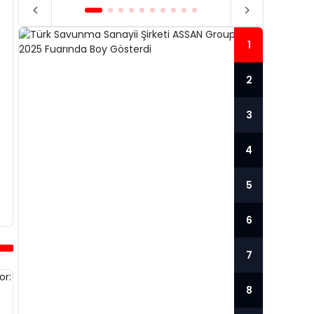
1
2
3
4
5
6
TÜRK SAVUNMA SANAYII
7
ŞIRKETI ASSAN GROUP,
TÜR
İDEX 2025 FUARINDA
GÜC
8
BOY GÖSTERDI
SER