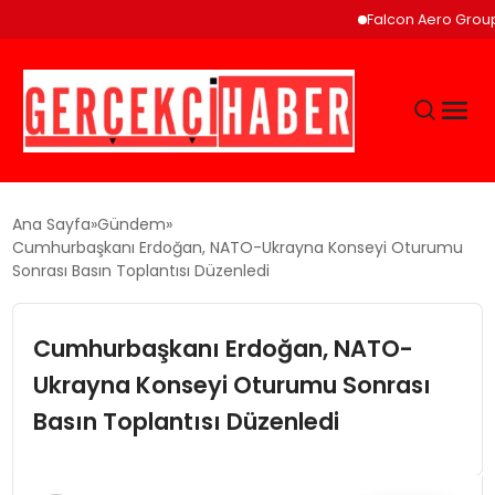
Falcon Aero Group, K
GÜNCEL
Ana Sayfa
Gündem
Cumhurbaşkanı Erdoğan, NATO-Ukrayna Konseyi Oturumu
Sonrası Basın Toplantısı Düzenledi
EĞITIM
Cumhurbaşkanı Erdoğan, NATO-
EKONOMI
Ukrayna Konseyi Oturumu Sonrası
MAGAZIN
Basın Toplantısı Düzenledi
SAĞLIK