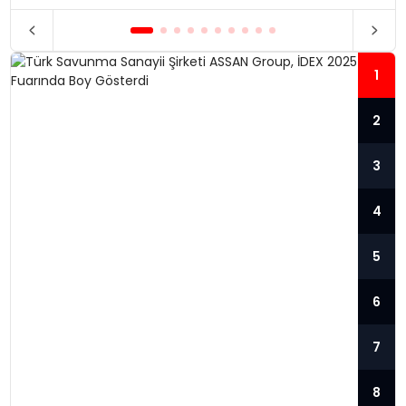
1
2
3
4
5
6
7
TÜRK SAVUNMA SANAYII ŞIRKETI
8
ASSAN GROUP, İDEX 2025