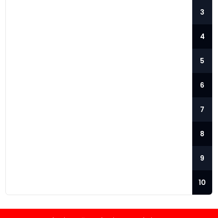
3
4
5
6
7
TÜRK SAVUNMA SANAYII ŞIRKETI
8
ASSAN GROUP, İDEX 2025
FUARINDA BOY GÖSTERDI
9
ASSAN Group, Seri Üretim Odaklı Stratejisini
Paylaştı Abu Dabi’de düzenlenen ve
10
dünyanın en önemli savunma sanayi
organizasyonlarından biri olan IDEX 2025
fuarında Türk savunma sanayii firmaları da