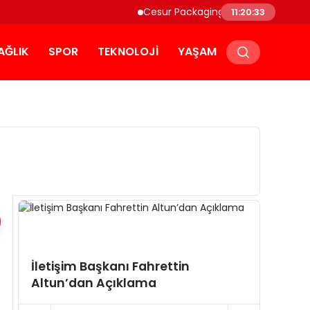
Cesur Packaging, Mısır’daki Üretim Ü
11:20:33
AĞLIK
SPOR
TEKNOLOJI
YAŞAM
İletişim Başkanı Fahrettin
İletiş
Altun’dan Açıklama
Altun