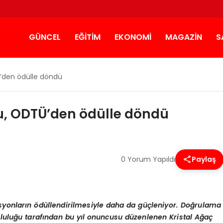
GÜNCEL
EĞITIM
EKONOMI
MAGAZIN
S
’den ödülle döndü
, ODTÜ’den ödülle döndü
0 Yorum Yapıldı
Paylaş
syonlar
ı
n
ö
d
ü
llendirilmesiyle daha da g
üç
leniyor. Do
ğ
rulama
lulu
ğ
u taraf
ı
ndan bu y
ı
l onuncusu d
ü
zenlenen Kristal A
ğ
a
ç