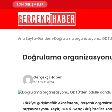
SON GELİŞMELER
Ana Sayfa
Gündem
Doğrulama organizasyonu, ODTÜ
Doğrulama organizasyonu
Gerçekçi Haber
27 Aralık 2024
T
ü
rkiye giri
ş
imcilik ekosistemi, ba
ş
ar
ı
l
ı
organiza
organizasyonu Teyit, ODT
Ü
Gen
ç
Giri
ş
imciler Top