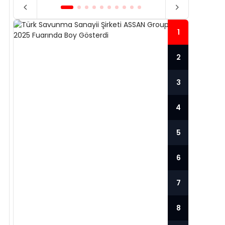
1
2
3
4
5
6
TÜRK SAVUNMA SANAYII
7
ŞIRKETI ASSAN GROUP,
TÜR
İDEX 2025 FUARINDA
GÜC
8
BOY GÖSTERDI
SER