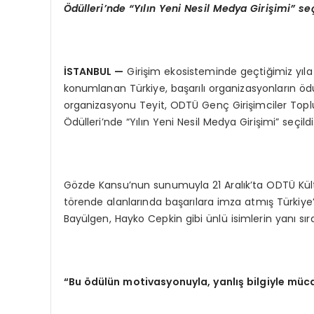
Ö
d
ü
lleri
’
nde “Y
ı
l
ı
n Yeni Nesil Medya Giri
ş
imi
”
se
İ
STANBUL
—
Girişim ekosisteminde geçtiğimiz yıla
konumlanan Türkiye, başarılı organizasyonların öd
organizasyonu Teyit, ODTÜ Genç Girişimciler Topl
Ödülleri’nde “Yılın Yeni Nesil Medya Girişimi” seçildi
Gözde Kansu’nun sunumuyla 21 Aralık’ta ODTÜ Kü
törende alanlarında başarılara imza atmış Türkiye’
Bayülgen, Hayko Cepkin gibi ünlü isimlerin yanı sır
“
Bu
ö
d
ü
l
ü
n motivasyonuyla, yanl
ış
bilgiyle m
ü
c