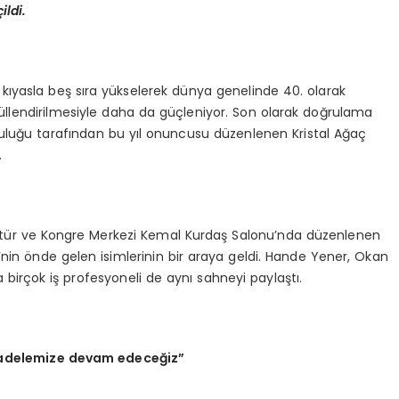
ç
ildi.
 kıyasla beş sıra yükselerek dünya genelinde 40. olarak
üllendirilmesiyle daha da güçleniyor. Son olarak doğrulama
uluğu tarafından bu yıl onuncusu düzenlenen Kristal Ağaç
.
ltür ve Kongre Merkezi Kemal Kurdaş Salonu’nda düzenlenen
nin önde gelen isimlerinin bir araya geldi. Hande Yener, Okan
a birçok iş profesyoneli de aynı sahneyi paylaştı.
adelemize devam edece
ğ
iz
”