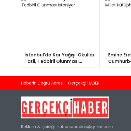
İstanbul’da Kar Yağışı: Okullar
Emine Er
Tatil, Tedbirli Olunması
Cumhurbaş
İsteniyor
Kütüphane
Haberin Doğru Adresi - Gerçekçi HABER
Reklam & İşbirliği:
habersonuclari@gmail.com