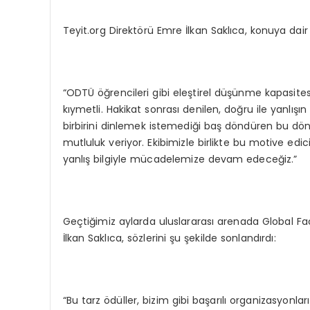
Teyit.org Direktörü Emre İlkan Saklıca, konuya da
“ODTÜ öğrencileri gibi eleştirel düşünme kapasite
kıymetli. Hakikat sonrası denilen, doğru ile yanlışın 
birbirini dinlemek istemediği baş döndüren bu dö
mutluluk veriyor. Ekibimizle birlikte bu motive ed
yanlış bilgiyle mücadelemize devam edeceğiz.”
Geçtiğimiz aylarda uluslararası arenada Global Fac
İlkan Saklıca, sözlerini şu şekilde sonlandırdı:
“Bu tarz ödüller, bizim gibi başarılı organizasyon