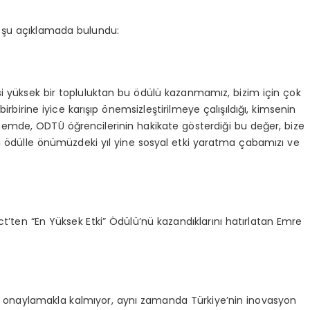
ir şu açıklamada bulundu:
si yüksek bir topluluktan bu ödülü kazanmamız, bizim için çok
birbirine iyice karışıp önemsizleştirilmeye çalışıldığı, kimsenin
nemde, ODTÜ öğrencilerinin hakikate gösterdiği bu değer, bize
ici ödülle önümüzdeki yıl yine sosyal etki yaratma çabamızı ve
t’ten “En Yüksek Etki” Ödülü’nü kazandıklarını hatırlatan Emre
ları onaylamakla kalmıyor, aynı zamanda Türkiye’nin inovasyon