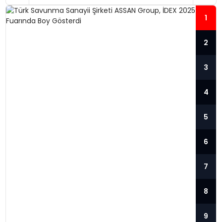
1
2
3
4
5
6
7
TÜRK SAVUNMA SANAYII ŞIRKETI
8
ASSAN GROUP, İDEX 2025
FUARINDA BOY GÖSTERDI
9