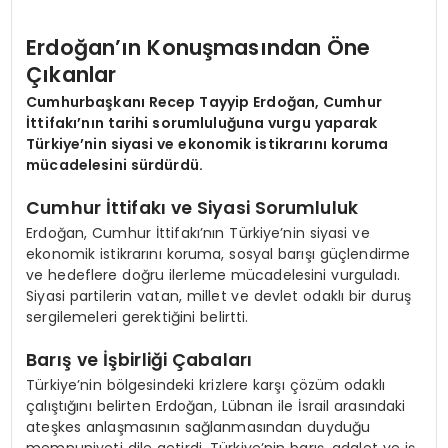
Erdoğan’ın Konuşmasından Öne
SPOR
Çıkanlar
Cumhurbaşkanı Recep Tayyip Erdoğan, Cumhur
TEKNOLOJI
İttifakı’nın tarihi sorumluluğuna vurgu yaparak
Türkiye’nin siyasi ve ekonomik istikrarını koruma
YAŞAM
mücadelesini sürdürdü.
Cumhur İttifakı ve Siyasi Sorumluluk
Erdoğan, Cumhur İttifakı’nın Türkiye’nin siyasi ve
ekonomik istikrarını koruma, sosyal barışı güçlendirme
ve hedeflere doğru ilerleme mücadelesini vurguladı.
Siyasi partilerin vatan, millet ve devlet odaklı bir duruş
sergilemeleri gerektiğini belirtti.
Barış ve İşbirliği Çabaları
Türkiye’nin bölgesindeki krizlere karşı çözüm odaklı
çalıştığını belirten Erdoğan, Lübnan ile İsrail arasındaki
ateşkes anlaşmasının sağlanmasından duyduğu