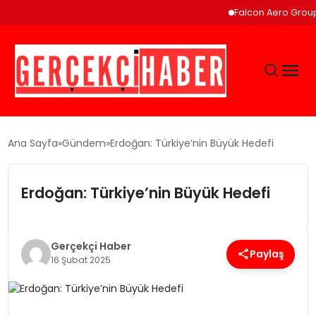
Falcon Aero Group, K
GÜNCEL
Ana Sayfa
Gündem
Erdoğan: Türkiye’nin Büyük Hedefi
EĞITIM
Erdoğan: Türkiye’nin Büyük Hedefi
EKONOMI
Gerçekçi Haber
Paylaş
16 Şubat 2025
MAGAZIN
SAĞLIK