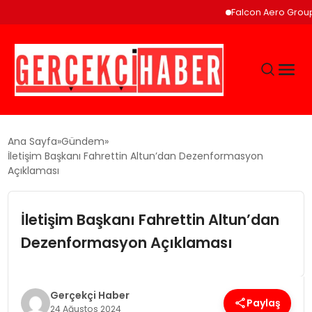
Falcon Aero Group, K
GÜNCEL
Ana Sayfa
Gündem
İletişim Başkanı Fahrettin Altun’dan Dezenformasyon
Açıklaması
EĞITIM
İletişim Başkanı Fahrettin Altun’dan
EKONOMI
Dezenformasyon Açıklaması
MAGAZIN
Gerçekçi Haber
SAĞLIK
Paylaş
24 Ağustos 2024