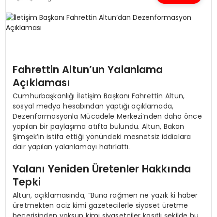
SPOR
TEKNOLOJI
Fahrettin Altun’un Yalanlama
YAŞAM
Açıklaması
Cumhurbaşkanlığı İletişim Başkanı Fahrettin Altun,
sosyal medya hesabından yaptığı açıklamada,
Dezenformasyonla Mücadele Merkezi’nden daha önce
yapılan bir paylaşıma atıfta bulundu. Altun, Bakan
Şimşek’in istifa ettiği yönündeki mesnetsiz iddialara
dair yapılan yalanlamayı hatırlattı.
Yalanı Yeniden Üretenler Hakkında
Tepki
Altun, açıklamasında, “Buna rağmen ne yazık ki haber
üretmekten aciz kimi gazetecilerle siyaset üretme
becerisinden yoksun kimi siyasetçiler kasıtlı şekilde bu