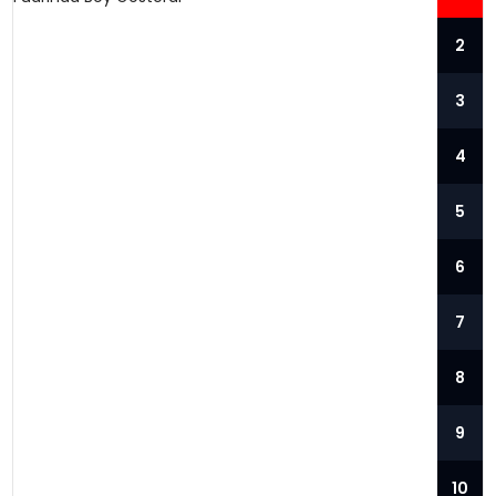
2
3
4
5
6
7
TÜRK SAVUNMA SANAYII ŞIRKETI
8
ASSAN GROUP, İDEX 2025
FUARINDA BOY GÖSTERDI
9
ASSAN Group, Seri Üretim Odaklı Stratejisini
Paylaştı Abu Dabi’de düzenlenen ve
10