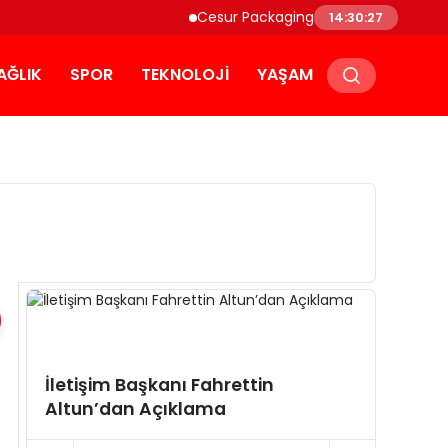
Cesur Packaging, Mısır’daki Üretim Üs
14:30:27
AĞLIK
SPOR
TEKNOLOJI
YAŞAM
İletişim Başkanı Fahrettin
İletiş
Altun’dan Açıklama
Altun