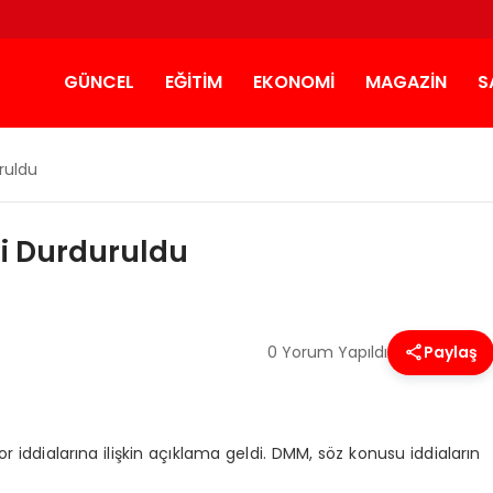
GÜNCEL
EĞITIM
EKONOMI
MAGAZIN
S
uruldu
eti Durduruldu
0 Yorum Yapıldı
Paylaş
yor iddialarına ilişkin açıklama geldi. DMM, söz konusu iddiaların