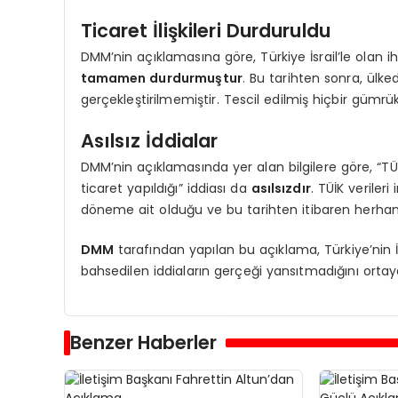
Ticaret İlişkileri Durduruldu
DMM’nin açıklamasına göre, Türkiye İsrail’le olan ih
tamamen durdurmuştur
. Bu tarihten sonra, ülked
gerçekleştirilmemiştir. Tescil edilmiş hiçbir gü
Asılsız İddialar
DMM’nin açıklamasında yer alan bilgilere göre, “TÜİK
ticaret yapıldığı” iddiası da
asılsızdır
. TÜİK veriler
döneme ait olduğu ve bu tarihten itibaren herhang
DMM
tarafından yapılan bu açıklama, Türkiye’nin İsr
bahsedilen iddiaların gerçeği yansıtmadığını orta
Benzer Haberler