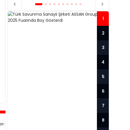
1
2
3
4
5
6
TÜRK SAVUNMA SANAYII
7
ŞIRKETI ASSAN GROUP,
TÜR
İDEX 2025 FUARINDA
GÜC
8
BOY GÖSTERDI
SER