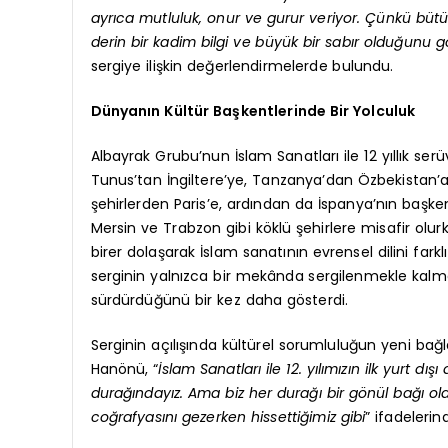
ayrıca mutluluk, onur ve gurur veriyor. Çünkü bütün
derin bir kadim bilgi ve büyük bir sabır olduğunu
sergiye ilişkin değerlendirmelerde bulundu.
Dünyanın Kültür Başkentlerinde Bir Yolculuk
Albayrak Grubu’nun İslam Sanatları ile 12 yıllık se
Tunus’tan İngiltere’ye, Tanzanya’dan Özbekistan’a 
şehirlerden Paris’e, ardından da İspanya’nın başkent
Mersin ve Trabzon gibi köklü şehirlere misafir olur
birer dolaşarak İslam sanatının evrensel dilini fark
serginin yalnızca bir mekânda sergilenmekle kalma
sürdürdüğünü bir kez daha gösterdi.
Serginin açılışında kültürel sorumluluğun yeni ba
Hanönü, “
İslam Sanatları ile 12. yılımızın ilk yurt d
durağındayız. Ama biz her durağı bir gönül bağı ol
coğrafyasını gezerken hissettiğimiz gibi
” ifadeleri