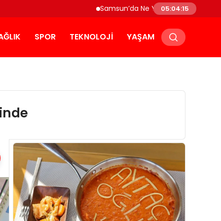
Samsun’da Ne Yenir? Çakallı Menemeni ve Y
05:04:16
AĞLIK
SPOR
TEKNOLOJI
YAŞAM
zinde