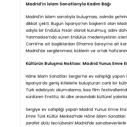
Madrid’in İslam Sanatlarıyla Kadim Bağı
Madrid’in İslam sanatıyla buluşması, aslında şehrin
dikkat çekti. Bugün İspanya’nın başkenti olan Ma
adıyla bir Endülüs hisarı olarak kurulmuş; adını dah
Yarımadası’nda süren Endülüs medeniyetinin izleri 
Camii’ne ait başlıklardan Elhamra Sarayı’na ait kan
Madrid’de sergilenmesi; köklerin ve ortak hafızanı
Kültürün Buluşma Noktası: Madrid Yunus Emre E
Hâne İslam Sanatları Sergisi’ne ev sahipliği yapan
İspanya’da geniş kitlelerle buluşturan canlı bir kü
Türk edebiyatı okumalarına, kısa film festivallerind
sürdüren Enstitü; iki ülke arasındaki kültürel yakın
Sergiye ev sahipliği yapan Madrid Yunus Emre En
Emre Türk Kültür Merkezi’nde Hâne İslam Sanatları S
zarafet dolu tecrübesini Madrid’de sanatseverlerle p