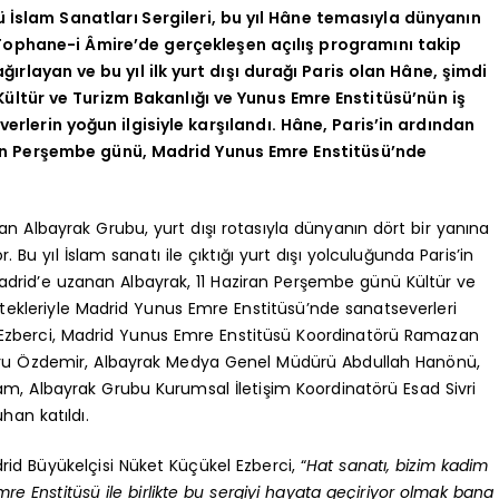
ğü İslam Sanatları Sergileri, bu yıl Hâne temasıyla dünyanın
Tophane-i Âmire’de gerçekleşen açılış programını takip
ırlayan ve bu yıl ilk yurt dışı durağı Paris olan Hâne, şimdi
Kültür ve Turizm Bakanlığı ve Yunus Emre Enstitüsü’nün iş
erlerin yoğun ilgisiyle karşılandı. Hâne, Paris’in ardından
ran Perşembe günü, Madrid Yunus Emre Enstitüsü’nde
şan Albayrak Grubu, yurt dışı rotasıyla dünyanın dört bir yanına
 Bu yıl İslam sanatı ile çıktığı yurt dışı yolculuğunda Paris’in
adrid’e uzanan Albayrak, 11 Haziran Perşembe günü Kültür ve
tekleriyle Madrid Yunus Emre Enstitüsü’nde sanatseverleri
l Ezberci, Madrid Yunus Emre Enstitüsü Koordinatörü Ramazan
bru Özdemir, Albayrak Medya Genel Müdürü Abdullah Hanönü,
, Albayrak Grubu Kurumsal İletişim Koordinatörü Esad Sivri
han katıldı.
rid Büyükelçisi Nüket Küçükel Ezberci, “
Hat sanatı, bizim kadim
re Enstitüsü ile birlikte bu sergiyi hayata geçiriyor olmak bana