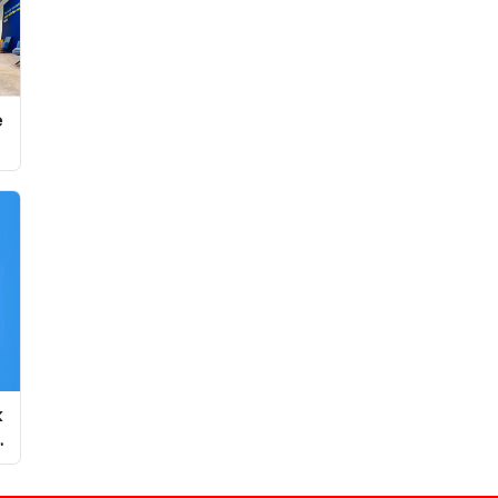
e
k
e