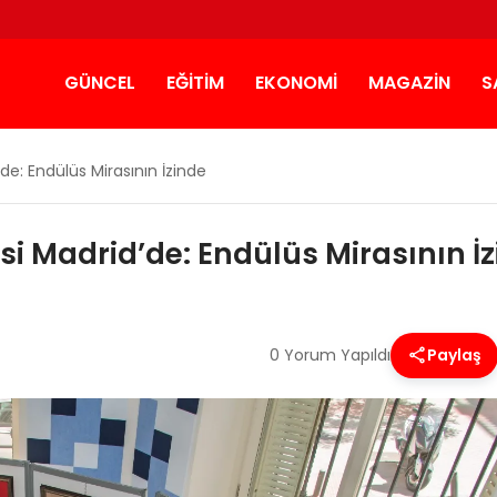
GÜNCEL
EĞITIM
EKONOMI
MAGAZIN
S
de: Endülüs Mirasının İzinde
si Madrid’de: Endülüs Mirasının İ
0 Yorum Yapıldı
Paylaş