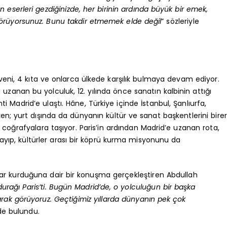
 eserleri gezdiğinizde, her birinin ardında büyük bir emek,
 görüyorsunuz. Bunu takdir etmemek elde değil
” sözleriyle
rüveni, 4 kıta ve onlarca ülkede karşılık bulmaya devam ediyor.
uzanan bu yolculuk, 12. yılında önce sanatın kalbinin attığı
i Madrid’e ulaştı. Hâne, Türkiye içinde İstanbul, Şanlıurfa,
ken; yurt dışında da dünyanın kültür ve sanat başkentlerini birer
lı coğrafyalara taşıyor. Paris’in ardından Madrid’e uzanan rota,
yıp, kültürler arası bir köprü kurma misyonunu da
ğlar kurduğuna dair bir konuşma gerçekleştiren Abdullah
ışı durağı Paris’ti. Bugün Madrid’de, o yolculuğun bir başka
arak görüyoruz. Geçtiğimiz yıllarda dünyanın pek çok
nde bulundu.