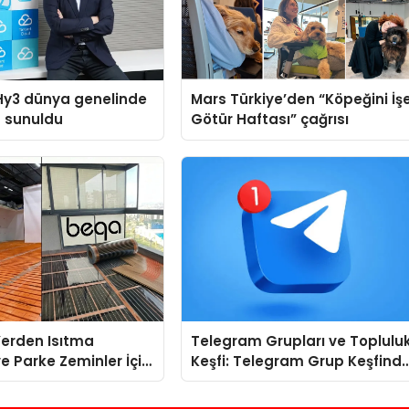
Hy3 dünya genelinde
Mars Türkiye’den “Köpeğini İş
a sunuldu
Götür Haftası” çağrısı
 Yerden Isıtma
Telegram Grupları ve Toplulu
e Parke Zeminler İçin
Keşfi: Telegram Grup Keşfind
i Çözümler
Yeni Kullanıcılar İçin Kolaylık