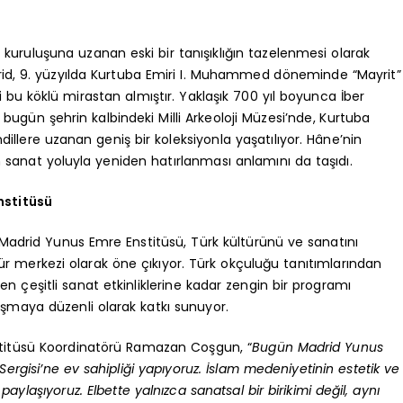
 kuruluşuna uzanan eski bir tanışıklığın tazelenmesi olarak
drid, 9. yüzyılda Kurtuba Emiri I. Muhammed döneminde “Mayrit”
i bu köklü mirastan almıştır. Yaklaşık 700 yıl boyunca İber
bugün şehrin kalbindeki Milli Arkeoloji Müzesi’nde, Kurtuba
dillere uzanan geniş bir koleksiyonla yaşatılıyor. Hâne’nin
n sanat yoluyla yeniden hatırlanması anlamını da taşıdı.
nstitüsü
 Madrid Yunus Emre Enstitüsü, Türk kültürünü ve sanatını
ltür merkezi olarak öne çıkıyor. Türk okçuluğu tanıtımlarından
en çeşitli sanat etkinliklerine kadar zengin bir programı
laşmaya düzenli olarak katkı sunuyor.
stitüsü Koordinatörü Ramazan Coşgun, “
Bugün Madrid Yunus
ergisi’ne ev sahipliği yapıyoruz. İslam medeniyetinin estetik ve
aylaşıyoruz. Elbette yalnızca sanatsal bir birikimi değil, aynı