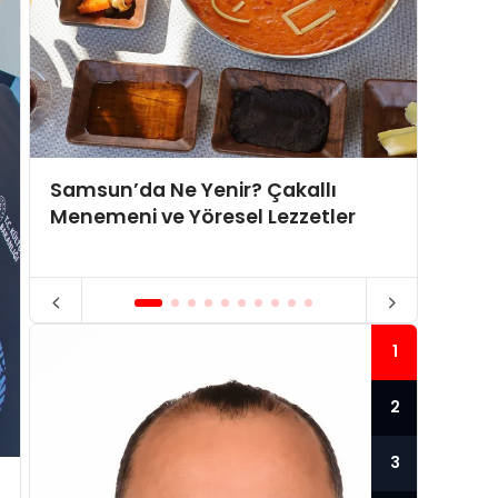
Samsun’da Ne Yenir? Çakallı
Tence
Menemeni ve Yöresel Lezzetler
kulla
1
2
3