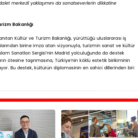
let merkezli yaklaşımını da sanatseverlerin dikkatine
urizm Bakanlığı
nıtan Kültür ve Turizm Bakanlığı, yürüttüğü uluslararası iş
nlarından birine imza atan vizyonuyla, turizmin sanat ve kültür
slam Sanatları Sergisi’nin Madrid yolculuğunda da destek
arın ötesine taşınmasına, Türkiye’nin köklü estetik birikiminin
yor. Bu destek, kültürün diplomasinin en sahici dillerinden biri