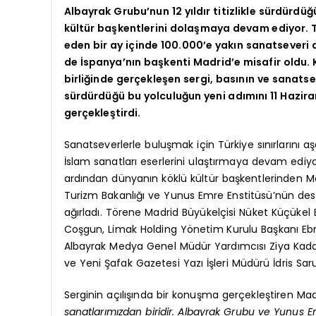
Albayrak Grubu’nun 12 yıldır titizlikle sürdürdü
kültür başkentlerini dolaşmaya devam ediyor. 
eden bir ay içinde 100.000’e yakın sanatseveri ağ
de İspanya’nın başkenti Madrid’e misafir oldu. 
birliğinde gerçekleşen sergi, basının ve sanatsev
sürdürdüğü bu yolculuğun yeni adımını 11 Hazi
gerçekleştirdi.
Sanatseverlerle buluşmak için Türkiye sınırlarını a
İslam sanatları eserlerini ulaştırmaya devam ediyor.
ardından dünyanın köklü kültür başkentlerinden M
Turizm Bakanlığı ve Yunus Emre Enstitüsü’nün des
ağırladı. Törene Madrid Büyükelçisi Nüket Küçüke
Coşgun, Limak Holding Yönetim Kurulu Başkanı E
Albayrak Medya Genel Müdür Yardımcısı Ziya Kadam
ve Yeni Şafak Gazetesi Yazı İşleri Müdürü İdris Saru
Serginin açılışında bir konuşma gerçekleştiren Mad
sanatlarımızdan biridir. Albayrak Grubu ve Yunus Em