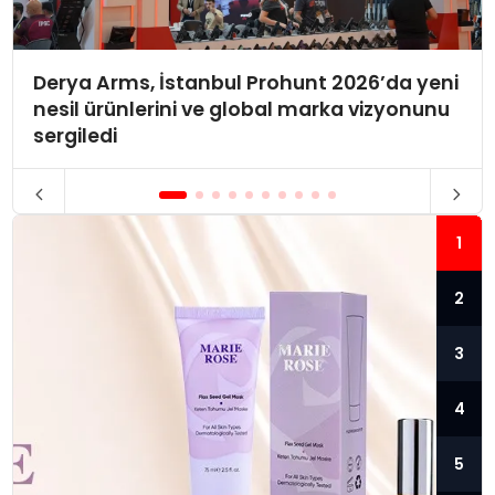
Derya Arms, İstanbul Prohunt 2026’da yeni
nesil ürünlerini ve global marka vizyonunu
sergiledi
1
2
3
4
5