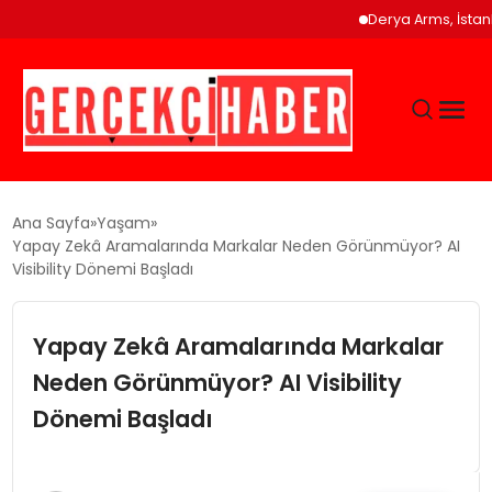
Derya Arms, İstanbul Prohu
GÜNCEL
Ana Sayfa
Yaşam
Yapay Zekâ Aramalarında Markalar Neden Görünmüyor? AI
Visibility Dönemi Başladı
EĞITIM
Yapay Zekâ Aramalarında Markalar
EKONOMI
Neden Görünmüyor? AI Visibility
MAGAZIN
Dönemi Başladı
SAĞLIK