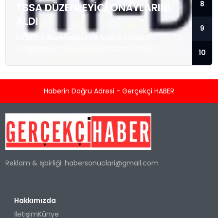
8
TSSA DÜZENLEYICI ONAYLARINI
ALDI
9
Önemli düzenleyici ve kalite yönetim
akreditasyonları, CSE borsasında işlem
10
gören temiz enerji teknolojisi sağlayıcısını; ısı
enerjisi kaynağı olarak hidrojeni kullanan
konut ve ticari tipi Sıfır Emisyonlu Isıtma
Haberin Doğru Adresi - Gerçekçi HABER
Sistemlerini üretmek ve satmak üzere
hızlandırılmış ticarileşme ile olası büyük
kurumsal sözleşmeler için konumlandırıyor.
TORONTO, KANADA / ACCESS Newswire / 5
Ağustos 2026 / Kleen-Hy-Dro-Gen Inc.
(“Şirket”) (CSE:...
Reklam & İşbirliği:
habersonuclari@gmail.com
Hakkımızda
İletişim
Künye