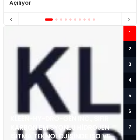
Açılıyor
1
2
3
4
5
6
KLEEN-HY-DRO-GEN INC., SIFIR
KARBON EMISYONLU HIDROJEN
7
ISITMA TEKNOLOJISINDE ISO VE