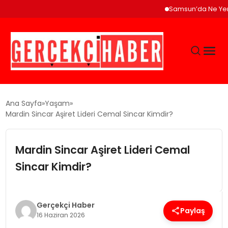
Samsun’da Ne Yenir? Çak
GÜNCEL
Ana Sayfa
Yaşam
Mardin Sincar Aşiret Lideri Cemal Sincar Kimdir?
EĞITIM
Mardin Sincar Aşiret Lideri Cemal
EKONOMI
Sincar Kimdir?
MAGAZIN
Gerçekçi Haber
Paylaş
16 Haziran 2026
SAĞLIK