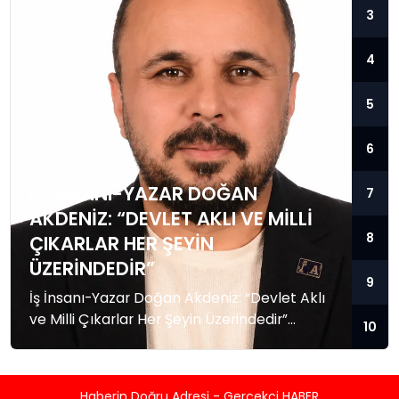
3
4
5
6
İŞ İNSANI-YAZAR DOĞAN
7
AKDENIZ: “DEVLET AKLI VE MILLI
8
ÇIKARLAR HER ŞEYIN
ÜZERINDEDIR”
9
İş İnsanı-Yazar Doğan Akdeniz: “Devlet Aklı
ve Milli Çıkarlar Her Şeyin Üzerindedir”
10
Küresel güç dengelerinin hızla değiştiği,
bölgesel krizlerin ve jeopolitik gerilimlerin
tırmandığı bu dönemde, Akademisyen, İş
Haberin Doğru Adresi - Gerçekçi HABER