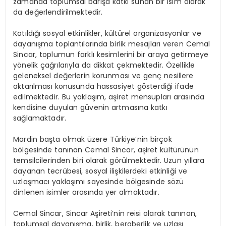
zamanda toplumsal barışa katkı sunan bir isim olarak
da değerlendirilmektedir.
Katıldığı sosyal etkinlikler, kültürel organizasyonlar ve
dayanışma toplantılarında birlik mesajları veren Cemal
Sincar, toplumun farklı kesimlerini bir araya getirmeye
yönelik çağrılarıyla da dikkat çekmektedir. Özellikle
geleneksel değerlerin korunması ve genç nesillere
aktarılması konusunda hassasiyet gösterdiği ifade
edilmektedir. Bu yaklaşım, aşiret mensupları arasında
kendisine duyulan güvenin artmasına katkı
sağlamaktadır.
Mardin başta olmak üzere Türkiye’nin birçok
bölgesinde tanınan Cemal Sincar, aşiret kültürünün
temsilcilerinden biri olarak görülmektedir. Uzun yıllara
dayanan tecrübesi, sosyal ilişkilerdeki etkinliği ve
uzlaşmacı yaklaşımı sayesinde bölgesinde sözü
dinlenen isimler arasında yer almaktadır.
Cemal Sincar, Sincar Aşireti’nin reisi olarak tanınan,
toplumsal dayanışma, birlik, beraberlik ve uzlaşı