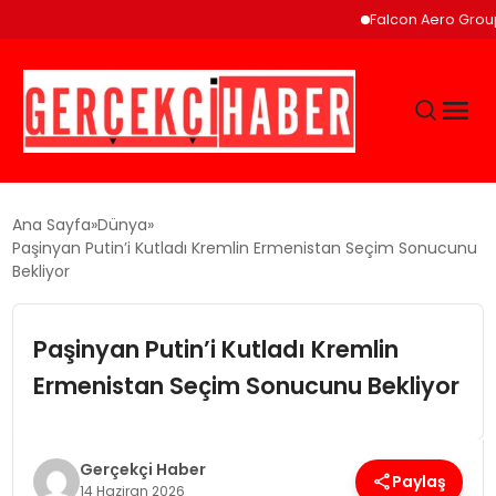
Falcon Aero Group, Küres
GÜNCEL
Ana Sayfa
Dünya
Paşinyan Putin’i Kutladı Kremlin Ermenistan Seçim Sonucunu
Bekliyor
EĞITIM
Paşinyan Putin’i Kutladı Kremlin
EKONOMI
Ermenistan Seçim Sonucunu Bekliyor
MAGAZIN
Gerçekçi Haber
SAĞLIK
Paylaş
14 Haziran 2026