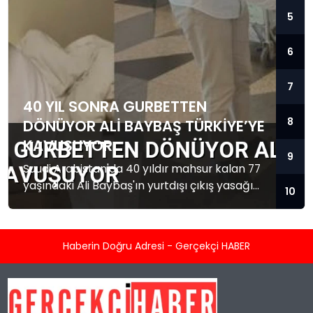
5
6
7
40 YIL SONRA GURBETTEN
8
DÖNÜYOR ALI BAYBAŞ TÜRKIYE’YE
KAVUŞUYOR
9
Suudi Arabistan'da 40 yıldır mahsur kalan 77
yaşındaki Ali Baybaş'ın yurtdışı çıkış yasağı
10
kalktı. Baybaş Türkiye'ye dönmek üzere yola
çıktı.
Haberin Doğru Adresi - Gerçekçi HABER