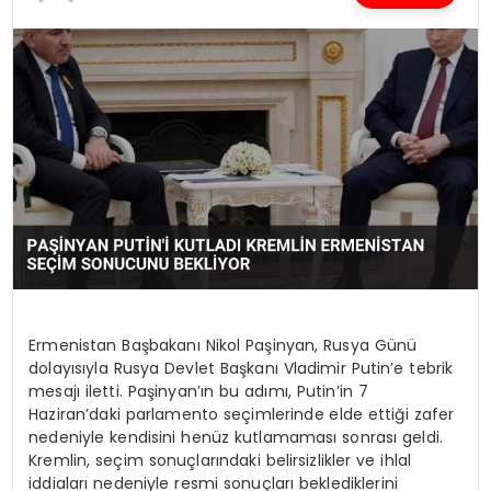
SPOR
TEKNOLOJI
YAŞAM
Ermenistan Başbakanı Nikol Paşinyan, Rusya Günü
dolayısıyla Rusya Devlet Başkanı Vladimir Putin’e tebrik
mesajı iletti. Paşinyan’ın bu adımı, Putin’in 7
Haziran’daki parlamento seçimlerinde elde ettiği zafer
nedeniyle kendisini henüz kutlamaması sonrası geldi.
Kremlin, seçim sonuçlarındaki belirsizlikler ve ihlal
iddiaları nedeniyle resmi sonuçları beklediklerini