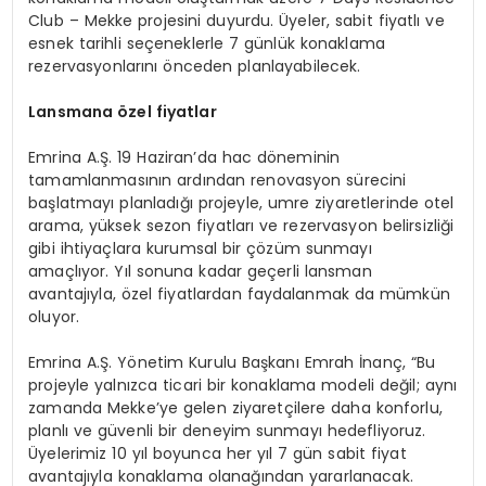
Club – Mekke projesini duyurdu. Üyeler, sabit fiyatlı ve
esnek tarihli seçeneklerle 7 günlük konaklama
rezervasyonlarını önceden planlayabilecek.
Lansmana özel fiyatlar
Emrina A.Ş. 19 Haziran’da hac döneminin
tamamlanmasının ardından renovasyon sürecini
başlatmayı planladığı projeyle, umre ziyaretlerinde otel
arama, yüksek sezon fiyatları ve rezervasyon belirsizliği
gibi ihtiyaçlara kurumsal bir çözüm sunmayı
amaçlıyor.
Yıl sonuna kadar geçerli
lansman
avantajıyla, özel fiyatlardan faydalanmak da mümkün
oluyor.
Emrina A.Ş. Yönetim Kurulu Başkanı Emrah İnanç, “Bu
projeyle yalnızca ticari bir konaklama modeli değil; aynı
zamanda Mekke’ye gelen ziyaretçilere daha konforlu,
planlı ve güvenli bir deneyim sunmayı hedefliyoruz.
Üyelerimiz 10 yıl boyunca her yıl 7 gün sabit fiyat
avantajıyla konaklama olanağından yararlanacak.