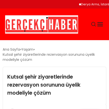
Derya Arms, İstanbul Proh
GÜNCEL
Ana Sayfa
Yaşam
Kutsal şehir ziyaretlerinde rezervasyon sorununa üyelik
modeliyle çözüm
EĞITIM
Kutsal şehir ziyaretlerinde
EKONOMI
rezervasyon sorununa üyelik
MAGAZIN
modeliyle çözüm
SAĞLIK