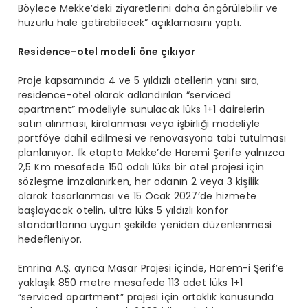
Böylece Mekke’deki ziyaretlerini daha öngörülebilir ve
huzurlu hale getirebilecek” açıklamasını yaptı.
Residence-otel modeli öne çıkıyor
Proje kapsamında 4 ve 5 yıldızlı otellerin yanı sıra,
residence-otel olarak adlandırılan “serviced
apartment” modeliyle sunulacak lüks 1+1 dairelerin
satın alınması, kiralanması veya işbirliği modeliyle
portföye dahil edilmesi ve renovasyona tabi tutulması
planlanıyor. İlk etapta Mekke’de Haremi Şerife yalnızca
2,5 Km mesafede 150 odalı lüks bir otel projesi için
sözleşme imzalanırken, her odanın 2 veya 3 kişilik
olarak tasarlanması ve 15 Ocak 2027’de hizmete
başlayacak otelin, ultra lüks 5 yıldızlı konfor
standartlarına uygun şekilde yeniden düzenlenmesi
hedefleniyor.
Emrina A.Ş. ayrıca Masar Projesi içinde, Harem-i Şerif’e
yaklaşık 850 metre mesafede 113 adet lüks 1+1
“serviced apartment” projesi için ortaklık konusunda