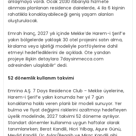
anlaşmaya vardı. Ocak 2030 itibarıyla hizmete
alınması planlanan residence dairelerde, 4 ila 6 kişinin
rahatlıkla konaklayabileceği geniş yaşam alanları
oluşturulacak.
Emrah İnanç, 2027 yılı içinde Mekke’de Harem-i Şerif’e
yakın bölgelerde yaklaşık 30 otel projesini satın alma,
kiralama veya işbirliği modeliyle portföylerine dahil
etmeyi hedeflediklerini de açıkladı. Öte yandan
projeye ilişkin detaylara 7daysinmecca.com
adresinden ulaşılabilir” dedi.
52 dönemlik kullanım takvimi
Emrina A.Ş. 7 Days Residence Club – Mekke üyelerine,
Harem-i Şerif’e yakın konumda her yıl 7 gün
konaklama hakkı veren planlı bir modeli sunuyor. Yer
bulma ve fiyat değişimi risklerini azaltmayı hedefleyen
üyelik modelinde, 2027 takvimi 52 döneme ayrılıyor.
Standart dönemler kullanıma uygun haftalar olarak
tanımlanırken; Berat Kandili, Hicri Yılbaşı, Aşure Günü,
Mevlid Kandili, Üç Aylar/Regaib ve Miraç Kandili gibi