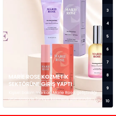
3
4
5
6
7
8
MARIE ROSE KOZMETIK
SEKTÖRÜNE GIRIŞ YAPTI
9
Kişisel bakım markası Marie Rose, geliştirdiği
ürün serisiyle Türkiye kozmetik pazarında
10
faaliyetlerine başladı. Marka, günlük bakım
kategorisine yönelik ürünleriyle tüketicilere