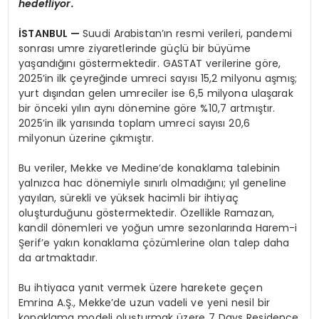
hedefliyor.
İSTANBUL —
Suudi Arabistan’ın resmi verileri, pandemi
sonrası umre ziyaretlerinde güçlü bir büyüme
yaşandığını göstermektedir. GASTAT verilerine göre,
2025’in ilk çeyreğinde umreci sayısı 15,2 milyonu aşmış;
yurt dışından gelen umreciler ise 6,5 milyona ulaşarak
bir önceki yılın aynı dönemine göre %10,7 artmıştır.
2025’in ilk yarısında toplam umreci sayısı 20,6
milyonun üzerine çıkmıştır.
Bu veriler, Mekke ve Medine’de konaklama talebinin
yalnızca hac dönemiyle sınırlı olmadığını; yıl geneline
yayılan, sürekli ve yüksek hacimli bir ihtiyaç
oluşturduğunu göstermektedir. Özellikle Ramazan,
kandil dönemleri ve yoğun umre sezonlarında Harem-i
Şerif’e yakın konaklama çözümlerine olan talep daha
da artmaktadır.
Bu ihtiyaca yanıt vermek üzere harekete geçen
Emrina A.Ş., Mekke’de uzun vadeli ve yeni nesil bir
konaklama modeli oluşturmak üzere 7 Days Residence